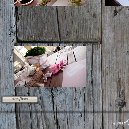
πίσω/back
K
​©2014