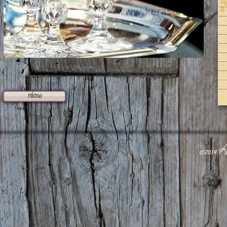
πίσω
K
​©2014