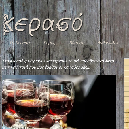
Το Κερασό
Γάμος
Βάπτιση
Ανθοπωλείο
Στο Κερασό φτιάχνουμε και κερνάμε το πιό παραδοσιακό λικερ
με τη συνταγή που μας έμαθαν οι γιαγιάδες μας...