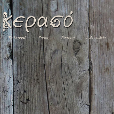
Το Κερασό
Γάμος
Βάπτιση
Ανθοπωλείο