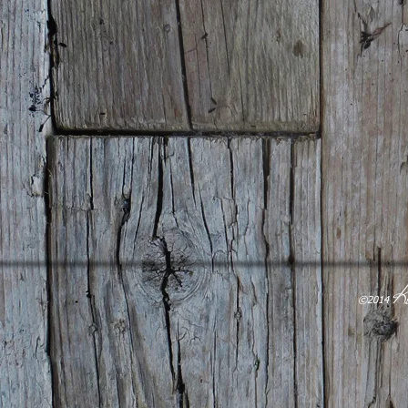
K
​©2014